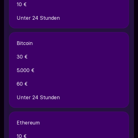
10 €
Unter 24 Stunden
Bitcoin
30 €
5.000 €
60 €
Unter 24 Stunden
Ethereum
10 €