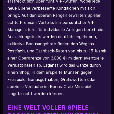
erstreckt sich über fünf VIP-Stufen, wobei jede
neue Ebene verbesserte Konditionen mit sich
bringt. Auf den oberen Rängen erwarten Spieler
echte Premium-Vorteile: Ein persönlicher VIP-
Manager steht für individuelle Anliegen bereit, die
Auszahlungslimits werden deutlich angehoben,
exklusive Bonusangebote finden den Weg ins
Postfach, und Cashback-Raten von bis zu 15 % (mit
einer Obergrenze von 3.000 €) mildern eventuelle
Verlustphasen ab. Ergänzt wird das Ganze durch
einen Shop, in dem erspielte Münzen gegen
Freispiele, Bonusguthaben, Gratiswetten oder
spezielle Versuche im Bonus-Crab-Minispiel
eingetauscht werden können.
EINE WELT VOLLER SPIELE –