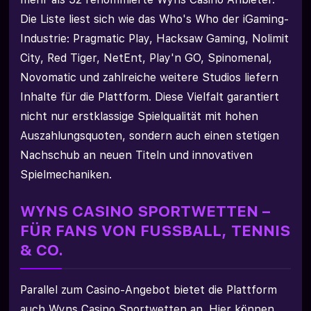
Die Liste liest sich wie das Who's Who der iGaming-
Industrie: Pragmatic Play, Hacksaw Gaming, Nolimit
City, Red Tiger, NetEnt, Play'n GO, Spinomenal,
Novomatic und zahlreiche weitere Studios liefern
Inhalte für die Plattform. Diese Vielfalt garantiert
nicht nur erstklassige Spielqualität mit hohen
Auszahlungsquoten, sondern auch einen stetigen
Nachschub an neuen Titeln und innovativen
Spielmechaniken.
WYNS CASINO SPORTWETTEN –
FÜR FANS VON FUSSBALL, TENNIS &
CO.
Parallel zum Casino-Angebot bietet die Plattform
auch Wyns Casino Sportwetten an. Hier können