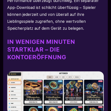
Performance überzeugt durchweg. Ein separater
App-Download ist schlicht überflüssig – Spieler
können jederzeit und von überall auf ihre
Lieblingsspiele zugreifen, ohne wertvollen
Speicherplatz auf dem Gerät zu belegen.
IN WENIGEN MINUTEN
STARTKLAR – DIE
KONTOERÖFFNUNG