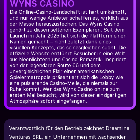
WYNS CASINO
Die Online-Casino-Landschaft ist hart umkämpft,
und nur wenige Anbieter schaffen es, wirklich aus
der Masse herauszustechen. Das Wyns Casino
gehört zu diesen seltenen Exemplaren. Seit dem
Launch im Jahr 2025 hat sich die Plattform einen
Namen gemacht – nicht zuletzt dank eines
visuellen Konzepts, das seinesgleichen sucht. Die
offizielle Website entführt Besucher in eine Welt
aus Neonlichtern und Casino-Romantik: Inspiriert
von der legendären Route 66 und dem
unvergleichlichen Flair einer amerikanischen
Spielermetropole präsentiert sich die Lobby wie
eine pulsierende Casino-Meile, die niemals zur
Ruhe kommt. Wer das Wyns Casino online zum
ersten Mal besucht, wird von dieser einzigartigen
Atmosphäre sofort eingefangen.
Verantwortlich für den Betrieb zeichnet Dreamline
Ventures SRL, ein Unternehmen mit wachsender