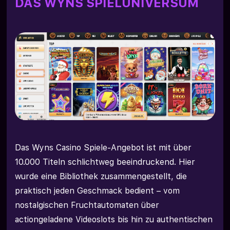
DAS WYNS SPIELUNIVERSUM
Das Wyns Casino Spiele-Angebot ist mit über
10.000 Titeln schlichtweg beeindruckend. Hier
wurde eine Bibliothek zusammengestellt, die
praktisch jeden Geschmack bedient – vom
nostalgischen Fruchtautomaten über
actiongeladene Videoslots bis hin zu authentischen