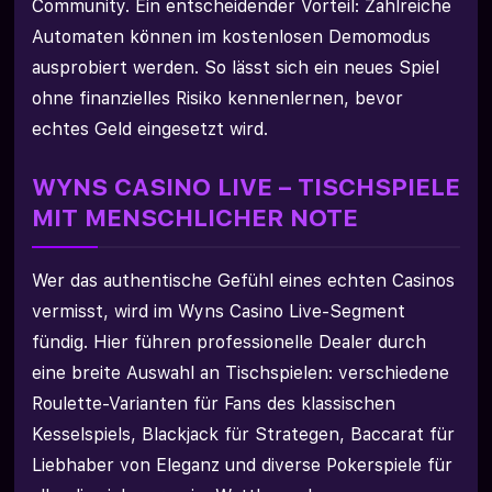
Community. Ein entscheidender Vorteil: Zahlreiche
Automaten können im kostenlosen Demomodus
ausprobiert werden. So lässt sich ein neues Spiel
ohne finanzielles Risiko kennenlernen, bevor
echtes Geld eingesetzt wird.
WYNS CASINO LIVE – TISCHSPIELE
MIT MENSCHLICHER NOTE
Wer das authentische Gefühl eines echten Casinos
vermisst, wird im Wyns Casino Live-Segment
fündig. Hier führen professionelle Dealer durch
eine breite Auswahl an Tischspielen: verschiedene
Roulette-Varianten für Fans des klassischen
Kesselspiels, Blackjack für Strategen, Baccarat für
Liebhaber von Eleganz und diverse Pokerspiele für