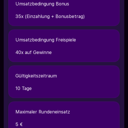
Umsatzbedingung Bonus
35x (Einzahlung + Bonusbetrag)
Umsatzbedingung Freispiele
40x auf Gewinne
Gültigkeitszeitraum
10 Tage
Maximaler Rundeneinsatz
5 €