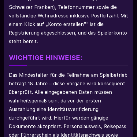
Schweizer Franken), Telefonnummer sowie die
vollständige Wohnadresse inklusive Postleitzahl. Mit
einem Klick auf „Konto erstellen"" ist die
Registrierung abgeschlossen, und das Spielerkonto
steht bereit.
WICHTIGE HINWEISE:
Das Mindestalter für die Teilnahme am Spielbetrieb
beträgt 18 Jahre – diese Vorgabe wird konsequent
überprüft. Alle eingegebenen Daten müssen
wahrheitsgemäß sein, da vor der ersten
Auszahlung eine Identitätsverifizierung
durchgeführt wird. Hierfür werden gängige
Dokumente akzeptiert: Personalausweis, Reisepass
oder Führerschein als Identitätsnachweis sowie