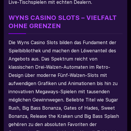
Live-Tischspielen mit echten Dealern.
WYNS CASINO SLOTS – VIELFALT
OHNE GRENZEN
Die Wyns Casino Slots bilden das Fundament der
Spielbibliothek und machen den Löwenanteil des
Angebots aus. Das Spektrum reicht von
klassischen Drei-Walzen-Automaten im Retro-
Design über moderne Fünf-Walzen-Slots mit
aufwendigen Grafiken und Animationen bis hin zu
innovativen Megaways-Spielen mit tausenden
möglichen Gewinnwegen. Beliebte Titel wie Sugar
Rush, Big Bass Bonanza, Gates of Hades, Sweet
Bonanza, Release the Kraken und Big Bass Splash
gehören zu den absoluten Favoriten der