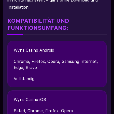
in nichts nachsteht – ganz ohne Download und
Installation.
KOMPATIBILITÄT UND
FUNKTIONSUMFANG:
Wyns Casino Android
Chrome, Firefox, Opera, Samsung Internet,
Edge, Brave
Vollständig
Wyns Casino iOS
Safari, Chrome, Firefox, Opera