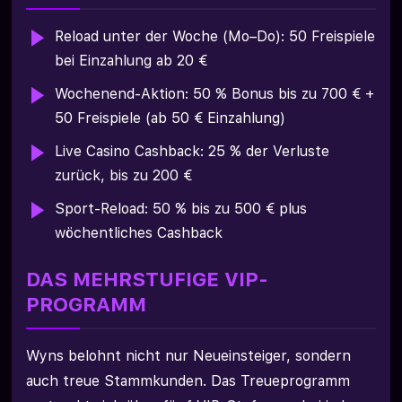
Reload unter der Woche (Mo–Do): 50 Freispiele
bei Einzahlung ab 20 €
Wochenend-Aktion: 50 % Bonus bis zu 700 € +
50 Freispiele (ab 50 € Einzahlung)
Live Casino Cashback: 25 % der Verluste
zurück, bis zu 200 €
Sport-Reload: 50 % bis zu 500 € plus
wöchentliches Cashback
DAS MEHRSTUFIGE VIP-
PROGRAMM
Wyns belohnt nicht nur Neueinsteiger, sondern
auch treue Stammkunden. Das Treueprogramm