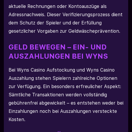
aktuelle Rechnungen oder Kontoauszüge als
Adressnachweis. Dieser Verifizierungsprozess dient
dem Schutz der Spieler und der Erfüllung
gesetzlicher Vorgaben zur Geldwäscheprävention.
GELD BEWEGEN – EIN- UND
AUSZAHLUNGEN BEI WYNS
Bei Wyns Casino Aufstockung und Wyns Casino
Auszahlung stehen Spielern zahlreiche Optionen
zur Verfügung. Ein besonders erfreulicher Aspekt:
Sämtliche Transaktionen werden vollständig
gebührenfrei abgewickelt – es entstehen weder bei
Einzahlungen noch bei Auszahlungen versteckte
Kosten.