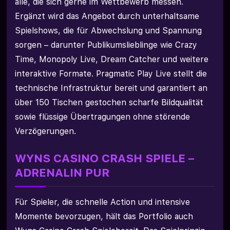
alle, die sich gerne im Wettbewerb messen.
Ergänzt wird das Angebot durch unterhaltsame
Spielshows, die für Abwechslung und Spannung
sorgen – darunter Publikumslieblinge wie Crazy
Time, Monopoly Live, Dream Catcher und weitere
interaktive Formate. Pragmatic Play Live stellt die
technische Infrastruktur bereit und garantiert an
über 150 Tischen gestochen scharfe Bildqualität
sowie flüssige Übertragungen ohne störende
Verzögerungen.
WYNS CASINO CRASH SPIELE –
ADRENALIN PUR
Für Spieler, die schnelle Action und intensive
Momente bevorzugen, hält das Portfolio auch