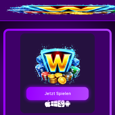
Jetzt Spielen