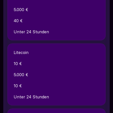
5.000 €
40 €
Unter 24 Stunden
Litecoin
10 €
5.000 €
10 €
Unter 24 Stunden